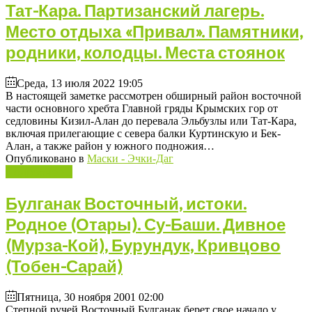
Тат-Кара. Партизанский лагерь.
Место отдыха «Привал». Памятники,
родники, колодцы. Места стоянок
Среда, 13 июля 2022 19:05
В настоящей заметке рассмотрен обширный район восточной
части основного хребта Главной гряды Крымских гор от
седловины Кизил-Алан до перевала Эльбузлы или Тат-Кара,
включая прилегающие с севера балки Куртинскую и Бек-
Алан, а также район у южного подножия…
Опубликовано в
Маски - Эчки-Даг
Подробнее ...
Булганак Восточный, истоки.
Родное (Отары). Су-Баши. Дивное
(Мурза-Кой), Бурундук, Кривцово
(Тобен-Сарай)
Пятница, 30 ноября 2001 02:00
Степной ручей Восточный Булганак берет свое начало у