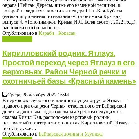
оврага Шейтан-Дересы, ниже его каменной теснины, в
которой находится знаменитая пещера Шан-Кая-Кубасы
(названия уточнены по изданию «Топонимика Крыма»,
выпуск 4, «Топонимикон Крыма И.Л. Белянского», 2022 года),
расположен небольшой и,…
Опубликовано в
Караби - Кокасан
Подробнее ...
Кирилловский родник. Ятлауз.
Простой переход через Ятлауз в его
верховьях. Район Черной речки и
охотничьей базы «Красный камень»
Среда, 28 декабря 2022 16:44
В верховьях глубокого и длинного ущелья ручья Ятлауз —
правого притока реки Черная, отделенного от Байдарской
долины длинным водораздельным хребтом ведущим нк
скалам Кизил-Кая, расположен карстовый родник,
называемый в интернет-источниках Кирилловский. Ятлауз —
по сути сухое…
Опубликовано в
Байдарская долина и Узунджа