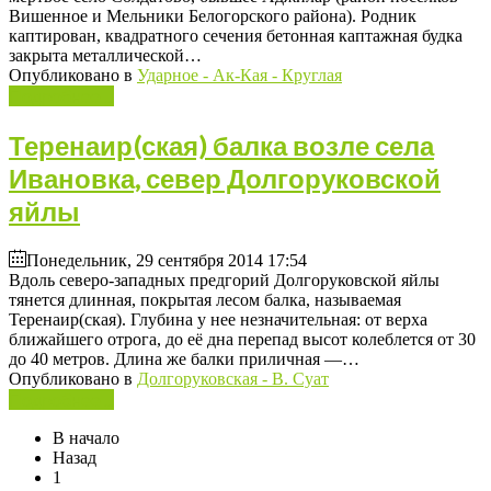
Вишенное и Мельники Белогорского района). Родник
каптирован, квадратного сечения бетонная каптажная будка
закрыта металлической…
Опубликовано в
Ударное - Ак-Кая - Круглая
Подробнее ...
Теренаир(ская) балка возле села
Ивановка, север Долгоруковской
яйлы
Понедельник, 29 сентября 2014 17:54
Вдоль северо-западных предгорий Долгоруковской яйлы
тянется длинная, покрытая лесом балка, называемая
Теренаир(ская). Глубина у нее незначительная: от верха
ближайшего отрога, до её дна перепад высот колеблется от 30
до 40 метров. Длина же балки приличная —…
Опубликовано в
Долгоруковская - В. Суат
Подробнее ...
В начало
Назад
1