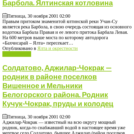
Барбола. Ялтинская котловина
Пятница, 30 ноября 2001 02:00
Правым притоком знаменитой ялтинской реки Учан-Су
является река Барбола, в свою очередь состоящая из основного
водотока Барбала Правая и ее левого притока Барбала Левая.
На 600 метров выше моста по которому автодорога
«Бахчисарай – Ялта» пересекает…
Опубликовано в
Ялта и окрестности
Подробнее ...
Солдатово, Аджилар-Чокрак —
родник в районе поселков
Вишенное и Мельники
Белогорского района. Родник
Кучук-Чокрак, пруды и колодец
Пятница, 30 ноября 2001 02:00
Аджилар-Чокрак — известный на всю округу мощный
родник, когда-то снабжавший водой в настоящее время уже
мертвое село Солдатово, бывшее Аджилар (район поселков