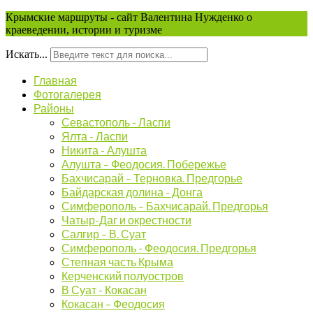
Крымские маршруты - сайт Валентина Нужденко о
краеведении, истории и туризме
Искать...
Главная
Фотогалерея
Районы
Севастополь - Ласпи
Ялта - Ласпи
Никита - Алушта
Алушта – Феодосия. Побережье
Бахчисарай – Терновка. Предгорье
Байдарская долина - Донга
Симферополь – Бахчисарай. Предгорья
Чатыр-Даг и окрестности
Салгир – В. Суат
Симферополь - Феодосия. Предгорья
Степная часть Крыма
Керченский полуостров
В Суат - Кокасан
Кокасан – Феодосия