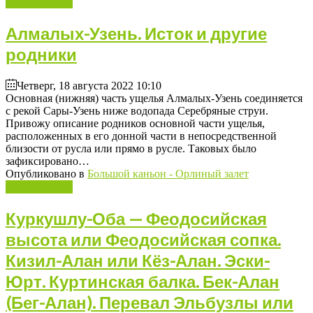
Подробнее ...
Алмалых-Узень. Исток и другие
родники
Четверг, 18 августа 2022 10:10
Основная (нижняя) часть ущелья Алмалых-Узень соединяется
с рекой Сары-Узень ниже водопада Серебряные струи.
Привожу описание родников основной части ущелья,
расположенных в его донной части в непосредственной
близости от русла или прямо в русле. Таковых было
зафиксировано…
Опубликовано в
Большой каньон - Орлиный залет
Подробнее ...
Куркушлу-Оба — Феодосийская
высота или Феодосийская сопка.
Кизил-Алан или Кёз-Алан. Эски-
Юрт. Куртинская балка. Бек-Алан
(Бег-Алан). Перевал Эльбузлы или