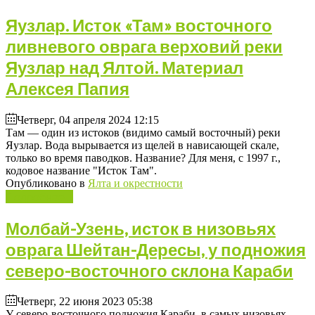
Яузлар. Исток «Там» восточного
ливневого оврага верховий реки
Яузлар над Ялтой. Материал
Алексея Папия
Четверг, 04 апреля 2024 12:15
Там — один из истоков (видимо самый восточный) реки
Яузлар. Вода вырывается из щелей в нависающей скале,
только во время паводков. Название? Для меня, с 1997 г.,
кодовое название "Исток Там".
Опубликовано в
Ялта и окрестности
Подробнее ...
Молбай-Узень, исток в низовьях
оврага Шейтан-Дересы, у подножия
северо-восточного склона Караби
Четверг, 22 июня 2023 05:38
У северо-восточного подножия Караби, в самых низовьях