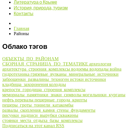
Литература о Крыме
История, природа, туризм
Контакты
Главная
Районы
Облако тэгов
ОБЪЕКТЫ_ПО_РАЙОНАМ
СБОРНАЯ_СТРАНИЦА_ПО_ТЕМАТИКЕ
археология
архитектура_строения_комплексы
водоемы
водопады
война
гидротехника
грязевые_вулканы_минеральные_источники
заброшенки_развалины_техноген
истоки
источники
кладбища_захоронения
колодцы
крепости_городища_строения_комплексы
мемориалы_памятники_знаки_символы
могильники_курганы
нефть
перевалы
пещерные_города_крипты
пещеры_гроты_тоннели_катакомбы
развалы_скопления_камня_стены_фундаменты
рисунки_надписи_вырубки
скважины
стоянки_места_отдыха_базы_комплексы
Подписаться на этот канал RSS