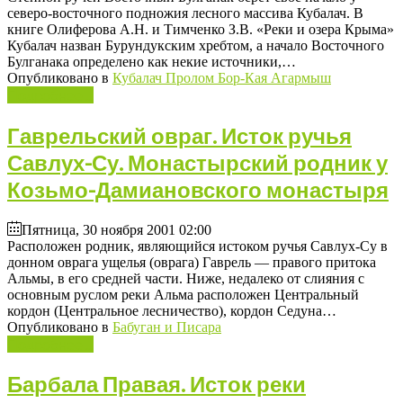
северо-восточного подножия лесного массива Кубалач. В
книге Олиферова А.Н. и Тимченко З.В. «Реки и озера Крыма»
Кубалач назван Бурундукским хребтом, а начало Восточного
Булганака определено как некие источники,…
Опубликовано в
Кубалач Пролом Бор-Кая Агармыш
Подробнее ...
Гаврельский овраг. Исток ручья
Савлух-Су. Монастырский родник у
Козьмо-Дамиановского монастыря
Пятница, 30 ноября 2001 02:00
Расположен родник, являющийся истоком ручья Савлух-Су в
донном оврага ущелья (оврага) Гаврель — правого притока
Альмы, в его средней части. Ниже, недалеко от слияния с
основным руслом реки Альма расположен Центральный
кордон (Центральное лесничество), кордон Седуна…
Опубликовано в
Бабуган и Писара
Подробнее ...
Барбала Правая. Исток реки